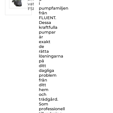
i
vatten
pumpfamiljen
FSPXXX32DW
från
FLUENT.
Dessa
kraftfulla
pumpar
är
exakt
de
rätta
lösningarna
på
ditt
dagliga
problem
från
ditt
hem
och
trädgård.
Som
professionell