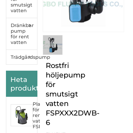
smutsigt
vatten
Dränkbar
pump
för rent
vatten
Trädgårdspump
Rostfri
höljepump
Heta
för
produkter
smutsigt
vatten
Plasthuspump
för
FSPXXX2DWB-
rent
vatten
6
FSPXXX33C