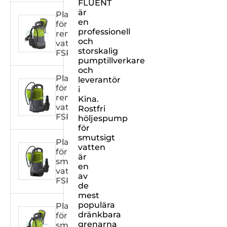
FLUENT
är
Plasthuspump
en
för
professionell
rent
och
vatten
storskalig
FSPXXX32C
pumptillverkare
och
Plasthuspump
leverantör
för
i
rent
Kina.
vatten
Rostfri
FSPXXX31C
höljespump
för
smutsigt
Plasthuspump
vatten
för
är
smutsigt
en
vatten
av
FSPXXX31DW
de
mest
populära
Plasthuspump
dränkbara
för
grenarna
smutsigt