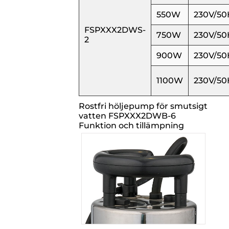
550W
230V/50
FSPXXX2DWS-
750W
230V/50
2
900W
230V/50
1100W
230V/50
Rostfri höljepump för smutsigt
vatten FSPXXX2DWB-6
Funktion och tillämpning