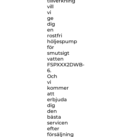
tillverkning
vill
vi
ge
dig
en
rostfri
höljespump
för
smutsigt
vatten
FSPXXX2DWB-
6.
Och
vi
kommer
att
erbjuda
dig
den
bästa
servicen
efter
försäljning