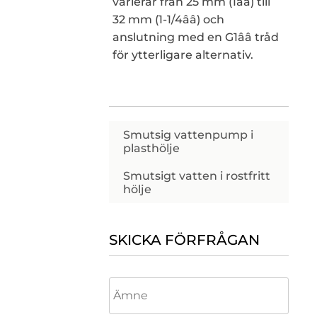
varierar från 25 mm (1ââ) till
32 mm (1-1/4ââ) och
anslutning med en G1ââ tråd
för ytterligare alternativ.
Smutsig vattenpump i
plasthölje
Smutsigt vatten i rostfritt
hölje
SKICKA FÖRFRÅGAN