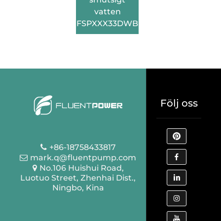
vatten
FSPXXX33DWB
Följ oss
+86-18758433817
mark.q@fluentpump.com
No.106 Huishui Road,
Luotuo Street, Zhenhai Dist.,
Ningbo, Kina