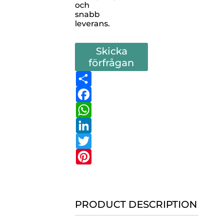
och
snabb
leverans.
Skicka
förfrågan
Share
Facebook
WhatsApp
LinkedIn
Twitter
Pinterest
PRODUCT DESCRIPTION