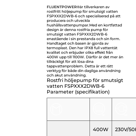
FLUENTPOWER®
är tillverkaren av
rostfritt höljepump för smutsigt vatten
FSPXXX2DWB-6 och specialiserad på att
producera och utveckla
hushållsvattenpumpar.
Med en kortfattad
design är denna rostfria pump för
smutsigt vatten FSPXXX2DWB-6
enastående i sin prestanda och sin form.
Handtaget och basen är gjorda av
termoplast. Den har IPX8 full vattentät
kvalitet och erbjuder olika effekt från
400W upp till 1100W. Därför är det mer än
tillräckligt för att lösa dina
tappvattenproblem. Detta är ett rätt
verktyg för både din dagliga användning
och akut användning.
Rostfri höljepump för smutsigt
vatten FSPXXX2DWB-6
Parameter (specifikation)
400W
230V/50