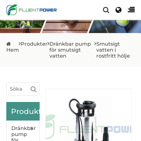
Produkter
Dränkbar pump
Smutsigt
Hem
för smutsigt
vatten i
vatten
rostfritt hölje
Produkter
Dränkbar
pump
för