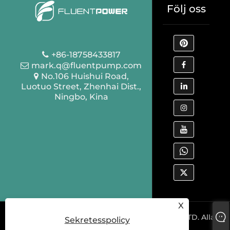
Följ oss
+86-18758433817
mark.q@fluentpump.com
No.106 Huishui Road,
Luotuo Street, Zhenhai Dist.,
Ningbo, Kina
X
Copyright © 2022 NINGBO FLUENT TOOLS CO., LTD. Alla
Sekretesspolicy
rättigheter förbehållna