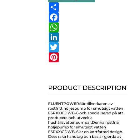
Share
Facebook
WhatsApp
LinkedIn
Twitter
Pinterest
PRODUCT DESCRIPTION
FLUENTPOWER®
är tillverkaren av
rostfritt höljespump för smutsigt vatten
FSPXXX1DWB-6 och specialiserad på att
producera och utveckla
hushållsvattenpumpar.
Denna rostfria
höljepump för smutsigt vatten
FSPXXX1DWB-6 är en kortfattad design.
Dess raka handtag och bas är gjorda av