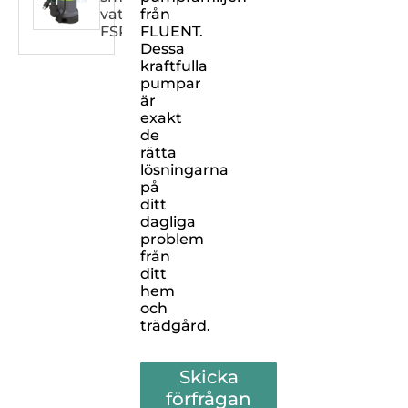
vatten
från
FSPXXX32DW
FLUENT.
Dessa
kraftfulla
pumpar
är
exakt
de
rätta
lösningarna
på
ditt
dagliga
problem
från
ditt
hem
och
trädgård.
Skicka
förfrågan