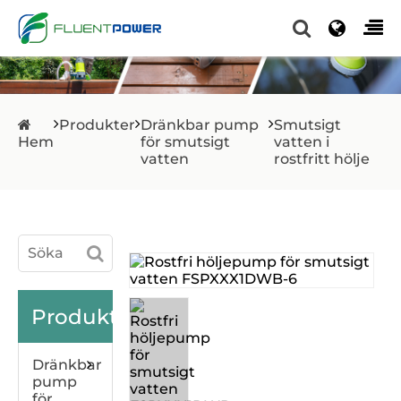
Produkter
Dränkbar pump
Smutsigt
Hem
för smutsigt
vatten i
vatten
rostfritt hölje
Produkter
Dränkbar
pump
för