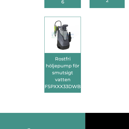
2
6
Rostfri
höljepump för
smutsigt
vatten
FSPXXX33DWB