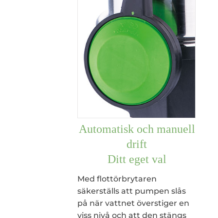
Automatisk och manuell
drift
Ditt eget val
Med flottörbrytaren
säkerställs att pumpen slås
på när vattnet överstiger en
viss nivå och att den stängs