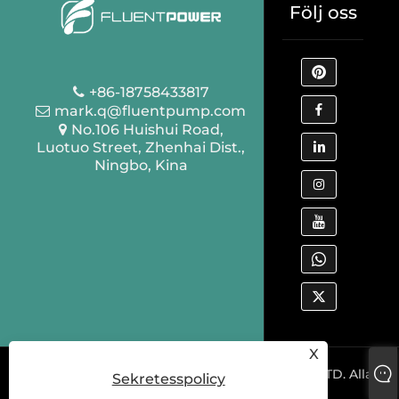
Följ oss
+86-18758433817
mark.q@fluentpump.com
No.106 Huishui Road,
Luotuo Street, Zhenhai Dist.,
Ningbo, Kina
X
Copyright © 2022 NINGBO FLUENT TOOLS CO., LTD. Alla
Sekretesspolicy
rättigheter förbehållna