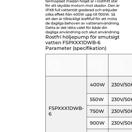
termoplast medan höljet är i rostfritt stål
för att skydda motorn mot skador. Den är
IPX8 full vattentät graderad och erbjuder
olika effekt från 400W upp till 1100W. Så
att den är tillräckligt kraftfull för att möta
de dagliga behoven av vattenanvändning.
Detta är det rätta valet för både din
dagliga användning och akut användning.
Rostfri höljepump för smutsigt
vatten FSPXXX1DWB-6
Parameter (specifikation)
400W
230V/50
550W
230V/50
FSPXXX1DWB-
750W
230V/50
6
900W
230V/50