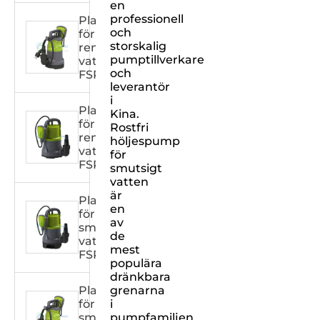
en
professionell
Plasthuspump
och
för
storskalig
rent
pumptillverkare
vatten
och
FSPXXX32C
leverantör
i
Plasthuspump
Kina.
för
Rostfri
rent
höljespump
vatten
för
FSPXXX31C
smutsigt
vatten
är
Plasthuspump
en
för
av
smutsigt
de
vatten
mest
FSPXXX31DW
populära
dränkbara
Plasthuspump
grenarna
för
i
smutsigt
pumpfamiljen