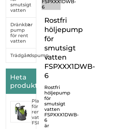
smutsigt
vatten
Rostfri
Dränkbar
höljepump
pump
för rent
för
vatten
smutsigt
Trädgårdspump
vatten
FSPXXX1DWB-
6
Heta
produkter
Rostfri
höljepump
för
Plasthuspump
smutsigt
för
vatten
rent
FSPXXX1DWB-
vatten
6
FSPXXX33C
är