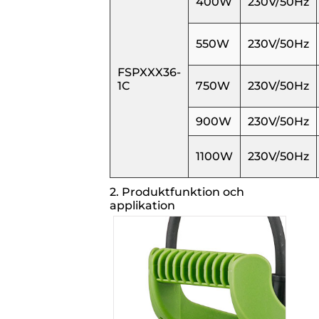
400W
230V/50Hz
550W
230V/50Hz
FSPXXX36-
1C
750W
230V/50Hz
900W
230V/50Hz
1100W
230V/50Hz
2. Produktfunktion och
applikation