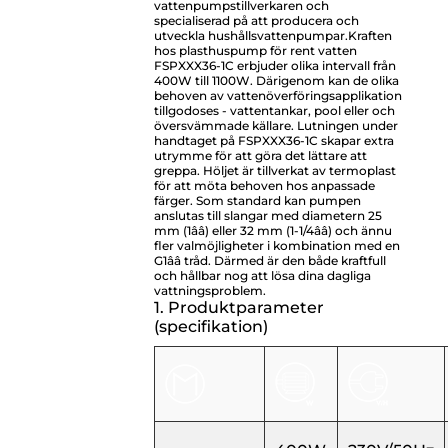
vattenpumpstillverkaren och
specialiserad på att producera och
utveckla hushållsvattenpumpar.
Kraften
hos plasthuspump för rent vatten
FSPXXX36-1C erbjuder olika intervall från
400W till 1100W. Därigenom kan de olika
behoven av vattenöverföringsapplikation
tillgodoses - vattentankar, pool eller och
översvämmade källare. Lutningen under
handtaget på FSPXXX36-1C skapar extra
utrymme för att göra det lättare att
greppa. Höljet är tillverkat av termoplast
för att möta behoven hos anpassade
färger. Som standard kan pumpen
anslutas till slangar med diametern 25
mm (1ââ) eller 32 mm (1-1/4ââ) och ännu
fler valmöjligheter i kombination med en
G1ââ tråd. Därmed är den både kraftfull
och hållbar nog att lösa dina dagliga
vattningsproblem.
1. Produktparameter
(specifikation)