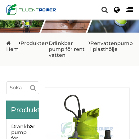
Produkter
Dränkbar
Renvattenpump
Hem
pump för rent
i plasthölje
vatten
Produkter
Dränkbar
pump
för