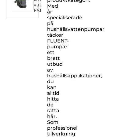
produktkategori.
vatten
Med
FSPXXX32DW
år
specialiserade
på
hushållsvattenpumpar
täcker
FLUENT-
pumpar
ett
brett
utbud
av
hushållsapplikationer,
du
kan
alltid
hitta
de
rätta
här.
Som
professionell
tillverkning