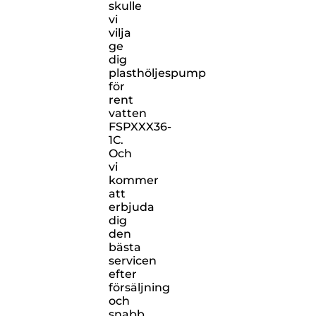
skulle
vi
vilja
ge
dig
plasthöljespump
för
rent
vatten
FSPXXX36-
1C.
Och
vi
kommer
att
erbjuda
dig
den
bästa
servicen
efter
försäljning
och
snabb