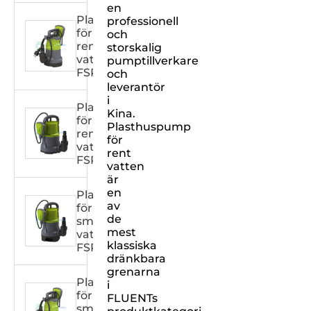
en
Plasthuspump
professionell
för
och
rent
storskalig
vatten
pumptillverkare
FSPXXX32C
och
leverantör
i
Plasthuspump
Kina.
för
Plasthuspump
rent
för
vatten
rent
FSPXXX31C
vatten
är
en
Plasthuspump
av
för
de
smutsigt
mest
vatten
klassiska
FSPXXX31DW
dränkbara
grenarna
Plasthuspump
i
för
FLUENTs
smutsigt