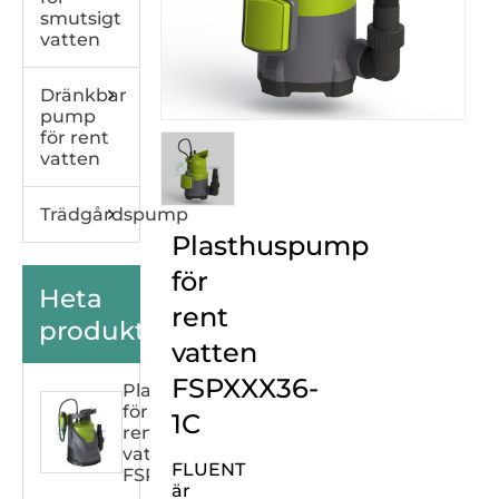
smutsigt
vatten
Dränkbar
pump
för rent
vatten
Trädgårdspump
Plasthuspump
för
Heta
rent
produkter
vatten
FSPXXX36-
Plasthuspump
för
1C
rent
vatten
FLUENT
FSPXXX33C
är