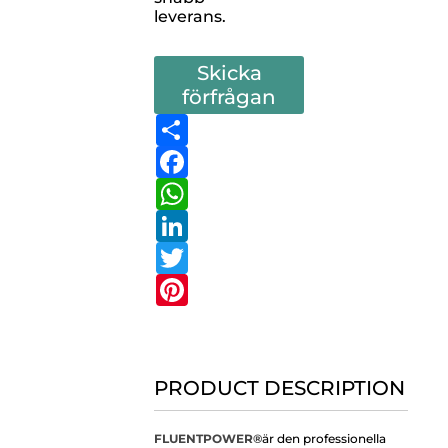
leverans.
Skicka
förfrågan
Share
Facebook
WhatsApp
LinkedIn
Twitter
Pinterest
PRODUCT DESCRIPTION
FLUENTPOWER®
är den professionella