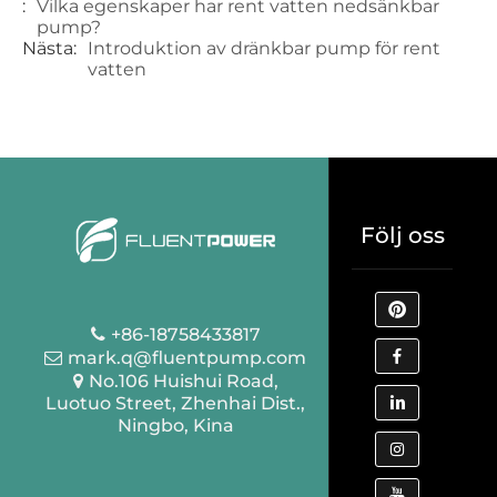
:
Vilka egenskaper har rent vatten nedsänkbar
pump?
Nästa:
Introduktion av dränkbar pump för rent
vatten
Följ oss
+86-18758433817
mark.q@fluentpump.com
No.106 Huishui Road,
Luotuo Street, Zhenhai Dist.,
Ningbo, Kina